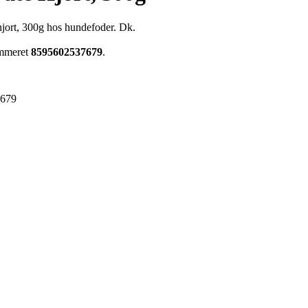
hjort, 300g hos hundefoder. Dk.
ummeret
8595602537679
.
7679