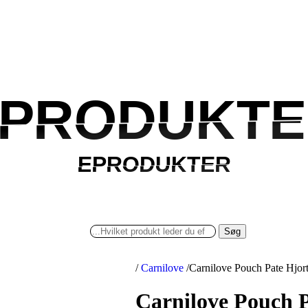
PRODUKTE
PRODUKTE
EPRODUKTER
EPRODUKTER
Søg
/
Carnilove
/
Carnilove Pouch Pate Hjor
Carnilove Pouch P