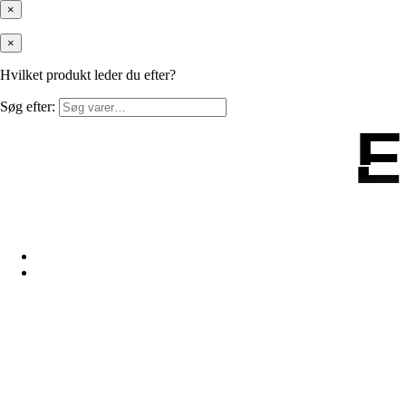
×
×
Hvilket produkt leder du efter?
Søg efter:
E
E