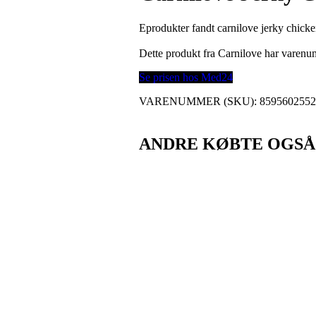
Eprodukter fandt carnilove jerky chick
Dette produkt fra Carnilove har varen
Se prisen hos Med24
VARENUMMER (SKU):
859560255
ANDRE KØBTE OGSÅ