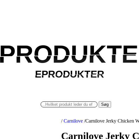
PRODUKTE
PRODUKTE
EPRODUKTER
EPRODUKTER
Søg
/
Carnilove
/
Carnilove Jerky Chicken W
Carnilove Jerky C