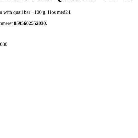
en with quail bar - 100 g. Hos med24.
ummeret
8595602552030
.
2030