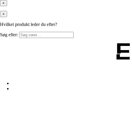
×
×
Hvilket produkt leder du efter?
Søg efter:
E
E