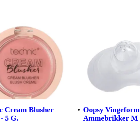
c Cream Blusher
Oopsy Vingeform
- 5 G.
Ammebrikker M -