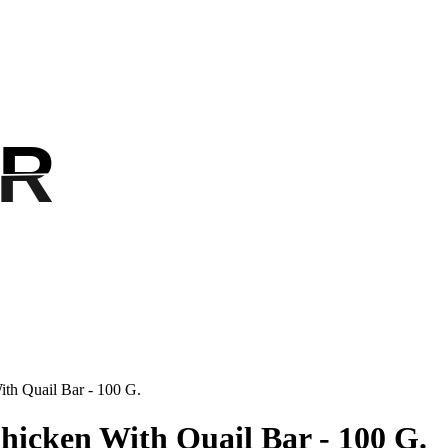
R
R
ith Quail Bar - 100 G.
hicken With Quail Bar - 100 G.