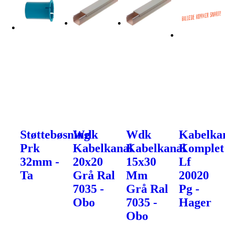
Støttebøsning
Wdk
Wdk
Kabelka
Prk
Kabelkanal
Kabelkanal
Komplet
32mm -
20x20
15x30
Lf
Ta
Grå Ral
Mm
20020
7035 -
Grå Ral
Pg -
Obo
7035 -
Hager
Obo